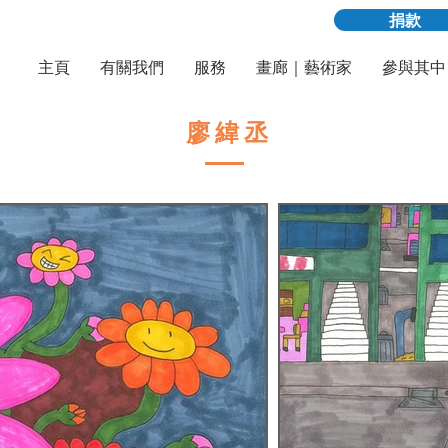
捐款
主頁
有關我們
服務
畫廊｜藝術家
參與其中
廖緯丞